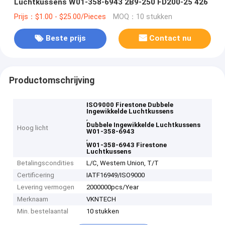
Luchtkussens W01-358-6943 2B9-250 FD200-25 426
Prijs：$1.00 - $25.00/Pieces
MOQ：10 stukken
Beste prijs
Contact nu
Productomschrijving
ISO9000 Firestone Dubbele
Ingewikkelde Luchtkussens
,
Dubbele Ingewikkelde Luchtkussens
Hoog licht
W01-358-6943
,
W01-358-6943 Firestone
Luchtkussens
Betalingscondities
L/C, Western Union, T/T
Certificering
IATF16949/ISO9000
Levering vermogen
2000000pcs/Year
Merknaam
VKNTECH
Min. bestelaantal
10 stukken