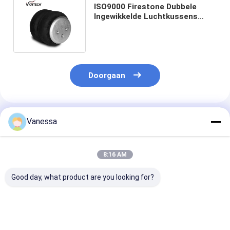
ISO9000 Firestone Dubbele
Ingewikkelde Luchtkussens
W01-358-6943 2B9-250 FD200-
25 426
Doorgaan
Geadviseerde Producten
Vanessa
8:16 AM
Good day, what product are you looking for?
VKNTECH 1B7070
De de drievoudige
VKNTECH 3B7
CONVOLUTED AIR
Ingewikkelde
CONVOLUTED