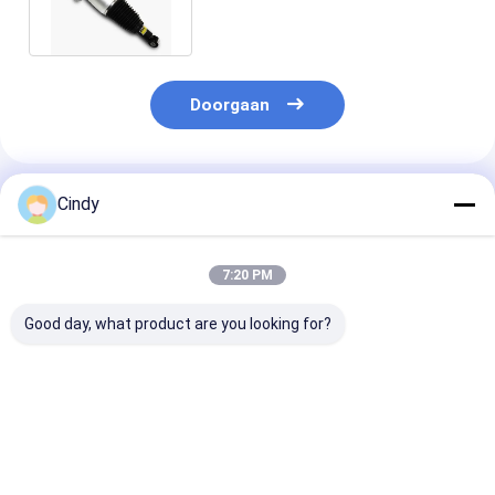
Doorgaan
Geadviseerde Producten
Cindy
7:20 PM
Good day, what product are you looking for?
AUDI Q7 Front
De
Het autolucht
Suspension Air Bag
LuchtSchokbrekers
van Airmatic 
718 616 Achter de
van VW TOUAREG 7P
Q7 voor VW
LuchtSchokbrekers
7P6616020J voor
TOUAREG PO
van 039D
Auto's Audi Q7 4L
CAYENNE VOO
Beste prijs
Beste prijs
Beste pri