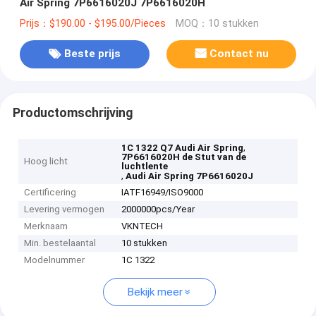
Air Spring 7P6616020J 7P6616020H
Prijs：$190.00 - $195.00/Pieces
MOQ：10 stukken
Beste prijs
Contact nu
Productomschrijving
,
1C 1322 Q7 Audi Air Spring
7P6616020H de Stut van de
Hoog licht
luchtlente
,
Audi Air Spring 7P6616020J
Certificering
IATF16949/ISO9000
Levering vermogen
2000000pcs/Year
Merknaam
VKNTECH
Min. bestelaantal
10 stukken
Modelnummer
1C 1322
Bekijk meer