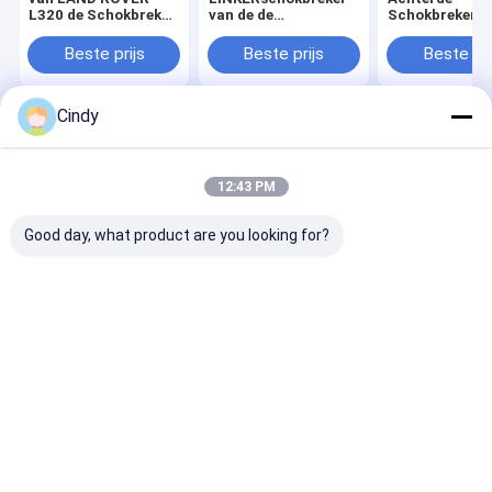
L320 de Schokbreker
van de de
Schokbrekerve
Achter Juiste ah32-
Luchtopschorting
NIEUWE RNB 5
18w003-
van Landrover air
van LR032570
Beste prijs
Beste prijs
Beste pri
ADVERTENTIE
spring LR045833
Rover L322
Cindy
Thuis
Ongeveer
Contacteer
Desktop
ons
ons
Site
Sitemap
Privacy Policy
12:43 PM
Kwaliteit
De Lentes van de luchtopschorting
China
Fabriek.Copyright © 2026 Guangzhou Viking Auto Parts Co., Ltd.. All
Good day, what product are you looking for?
Rights Reserved.
Thuis
Producten
Over ons