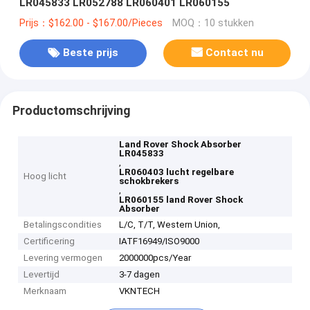
LR045833 LR052788 LR060401 LR060155
Prijs：$162.00 - $167.00/Pieces
MOQ：10 stukken
Beste prijs
Contact nu
Productomschrijving
Land Rover Shock Absorber
LR045833
,
LR060403 lucht regelbare
Hoog licht
schokbrekers
,
LR060155 land Rover Shock
Absorber
Betalingscondities
L/C, T/T, Western Union,
Certificering
IATF16949/ISO9000
Levering vermogen
2000000pcs/Year
Levertijd
3-7 dagen
Merknaam
VKNTECH