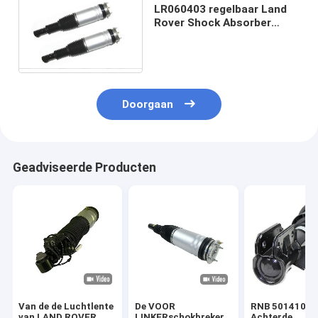
LR060403 regelbaar Land
Rover Shock Absorber
LR045833 LR052788
LR060401 LR060155
Doorgaan
Geadviseerde Producten
Van de de Luchtlente
De VOOR
RNB 501410
van LAND ROVER
LINKERschokbreker
Achterde