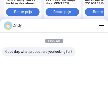
lucht in de cabine
door VKNTECH
25165143 PAI 
ABSZ70-7001
1S7007
5059 GOODYE
227QS33 GY 1S4-
1S4-173 Verv
Beste prijs
Beste prijs
Beste pri
007 TRP AS70010
door VKNTEC
TRIANGEL AS-5001
1S4173
Firestone W02-358-
Cindy
7031 VERVOLGD
door VKNTECH
Thuis
Ongeveer
Contacteer
Desktop
1S7031
ons
ons
Site
Sitemap
Privacy Policy
11:30 AM
Kwaliteit
De Lentes van de luchtopschorting
China
Fabriek.Copyright © 2026 Guangzhou Viking Auto Parts Co., Ltd.. All
Good day, what product are you looking for?
Rights Reserved.
Thuis
Producten
Over ons