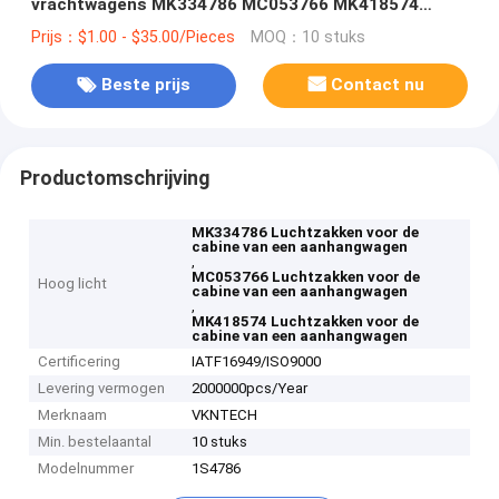
vrachtwagens MK334786 MC053766 MK418574
VKNTECH 1S4786
Prijs：$1.00 - $35.00/Pieces
MOQ：10 stuks
Beste prijs
Contact nu
Productomschrijving
MK334786 Luchtzakken voor de
cabine van een aanhangwagen
,
MC053766 Luchtzakken voor de
Hoog licht
cabine van een aanhangwagen
,
MK418574 Luchtzakken voor de
cabine van een aanhangwagen
Certificering
IATF16949/ISO9000
Levering vermogen
2000000pcs/Year
Merknaam
VKNTECH
Min. bestelaantal
10 stuks
Modelnummer
1S4786