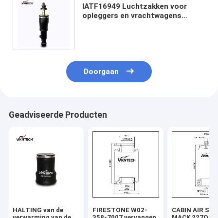
IATF16949 Luchtzakken voor
opleggers en vrachtwagens
MK334786 MC053766 MK418574
VKNTECH 1S4786
Doorgaan
Geadviseerde Producten
HALTING van de
FIRESTONE W02-
CABIN AIR SP
verwarming van de
358-7007 vervangen
MACK 227QS