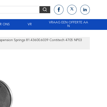
VRAAG EEN OFFERTE AA
R ONS
VR
N
uspension Springs 81.43600.6039 Contitech 4705 NP03