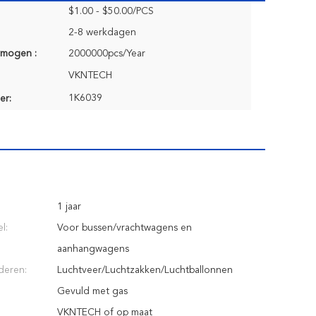
$1.00 - $50.00/PCS
2-8 werkdagen
rmogen :
2000000pcs/Year
VKNTECH
1K6039
er:
1 jaar
l:
Voor bussen/vrachtwagens en
aanhangwagens
deren:
Luchtveer/Luchtzakken/Luchtballonnen
Gevuld met gas
VKNTECH of op maat