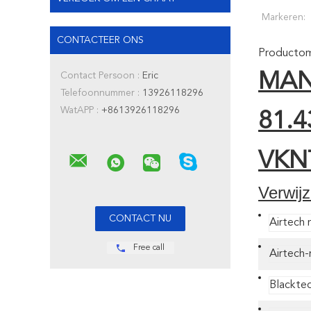
Markeren:
CONTACTEER ONS
Productoms
MAN 
Contact Persoon :
Eric
Telefoonnummer :
13926118296
WatAPP :
+8613926118296
81.4
VKN
Verwij
Airtech n
Free call
Airtech-
Blackte