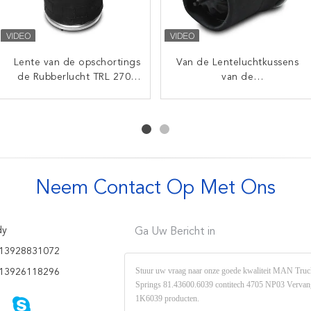
Lente van de opschortings
SCANIA 1440304 OE
Van de Lenteluchtkussens
De achterseat-Firestone
470922 de Lentefirestone
de Rubberlucht TRL 270T
1K6835 Rubbre Luchtlente
van de
W01-095-0424 1t15lr-4
voor Fuso-
Contitech6608mp01 de
voor Nissan trl-250SCM
Vrachtwagenaanhangwagen
Goed Jaar 556 02 8560D
Commerciële Lucht
VKNTECH 1K6258 van de
Vkntech 1K6834
Opschorting 1076416
Aanhangwagenlucht
VKNTECH 1K6416
Neem Contact Op Met Ons
dy
Ga Uw Bericht in
13928831072
13926118296