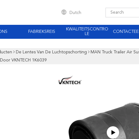
Dutch
KWALITEITSCONTRO
ONS
FABRIEKSREIS
CONTACTEE
LE
ducten
De Lentes Van De Luchtopschorting
MAN Truck Trailer Air S
 Door VKNTECH 1K6039