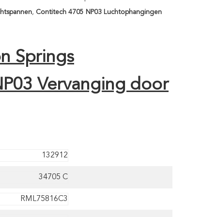
chtspannen
,
Contitech 4705 NP03 Luchtophangingen
on Springs
NP03 Vervanging door
132912
34705 C
RML75816C3