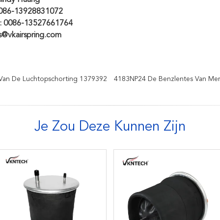
Cindy Huang
0086-13928831072
: 0086-13527661764
es@vkairspring.com
Van De Luchtopschorting 1379392
4183NP24 De Benzlentes Van Me
Je Zou Deze Kunnen Zijn