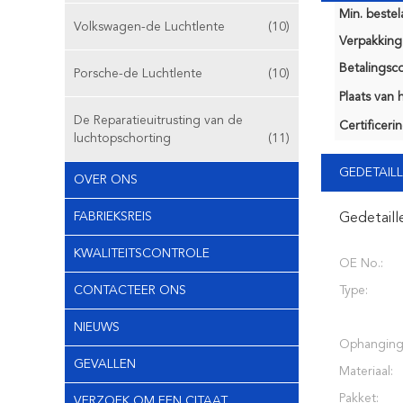
Min. bestela
Volkswagen-de Luchtlente
(10)
Verpakking 
Betalingsco
Porsche-de Luchtlente
(10)
Plaats van 
De Reparatieuitrusting van de
Certificerin
luchtopschorting
(11)
GEDETAILL
OVER ONS
FABRIEKSREIS
Gedetaill
KWALITEITSCONTROLE
OE No.:
CONTACTEER ONS
Type:
NIEUWS
Ophanging
GEVALLEN
Materiaal:
Pakket:
VERZOEK OM EEN CITAAT