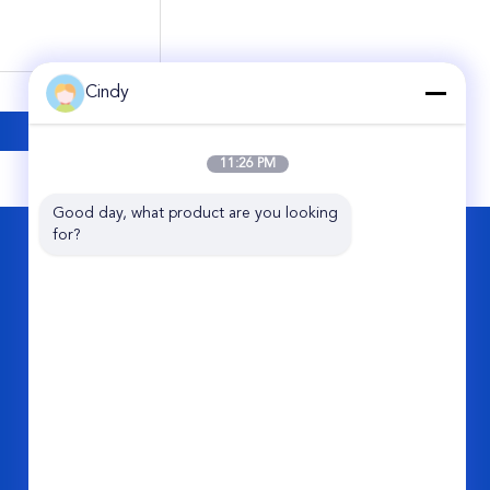
Cindy
11:26 PM
Good day, what product are you looking 
for?
CONTACTEER ONS
Guangzhou Viking Auto Parts Co., Ltd.
De 2de Weg van No.11jixiang,
Parelindustrieterrein, Conghua,
Guangzhou-Stad, China
86-20-87866788
info@vkairspring.com