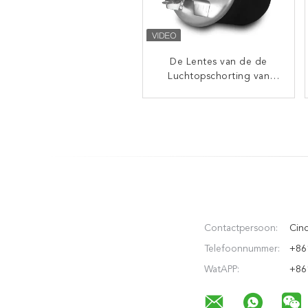
De Lentes van de de
De Opschorting
TRL220SCN NISSAN G13
Luchtopschorting van
CONTITECH 6607MP01
van het
natuurrubberluchtkussen
1R10-707 1076418
met Steun Vkntech
VKNTECH 1K6418
1K6832
Contactpersoon:
Cin
Telefoonnummer:
+86
WatAPP:
+86