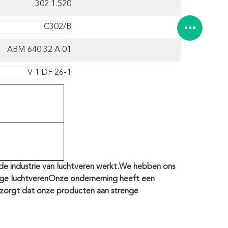
302.1.520
C302/B
ABM 640 32 A 01
V 1 DF 26-1
n de industrie van luchtveren werkt.We hebben ons
ige luchtverenOnze onderneming heeft een
r zorgt dat onze producten aan strenge