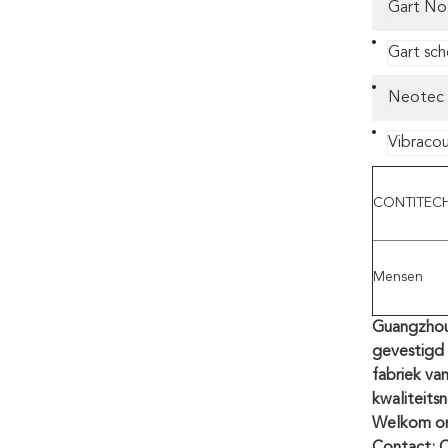
Gart No
Gart sch
Neotec
Vibracou
CONTITEC
Mensen
Guangzhou 
gevestigd
fabriek va
kwaliteits
Welkom om