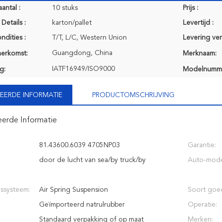
antal :
10 stuks
Prijs :
Details :
karton/pallet
Levertijd :
ndities :
T/T, L/C, Western Union
Levering ve
Guangdong, China
herkomst:
Merknaam:
IATF16949/ISO9000
g:
Modelnumm
EERDE INFORMATIE
PRODUCTOMSCHRIJVING
eerde Informatie
81.43600.6039 4705NP03
Garantie:
door de lucht van sea/by truck/by
Auto-mode
ssysteem:
Air Spring Suspension
Soort goe
Geïmporteerd natrulrubber
Operatie:
Standaard verpakking of op maat
Merken: