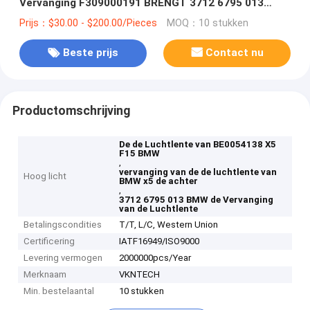
Vervanging F309000191 BRENGT 3712 6795 013
groot
Prijs：$30.00 - $200.00/Pieces
MOQ：10 stukken
Beste prijs
Contact nu
Productomschrijving
De de Luchtlente van BE0054138 X5
F15 BMW
,
vervanging van de de luchtlente van
Hoog licht
BMW x5 de achter
,
3712 6795 013 BMW de Vervanging
van de Luchtlente
Betalingscondities
T/T, L/C, Western Union
Certificering
IATF16949/ISO9000
Levering vermogen
2000000pcs/Year
Merknaam
VKNTECH
Min. bestelaantal
10 stukken