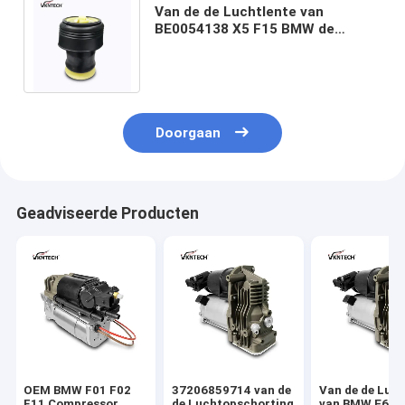
Van de de Luchtlente van
BE0054138 X5 F15 BMW de
Vervanging F309000191 BRENGT
3712 6795 013 groot
Doorgaan
Geadviseerde Producten
OEM BMW F01 F02
37206859714 van de
Van de de Luch
F11 Compressor
de Luchtopschorting
van BMW E61 v