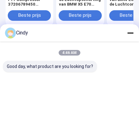
37206789450
van BMW X5 E70
de Luchtcomp
37206864215 van de
Compressor
Pomp 372067
Luchtopschorting
37206789938
Vervanging
Beste prijs
Beste prijs
Beste pri
37226775479
Cindy
Thuis
Ongeveer
Contacteer
Desktop
ons
ons
Site
Sitemap
Privacy Policy
4:46 AM
Kwaliteit
De Lentes van de luchtopschorting
China
Fabriek.Copyright © 2026 Guangzhou Viking Auto Parts Co., Ltd.. All
Good day, what product are you looking for?
Rights Reserved.
Thuis
Producten
Over ons