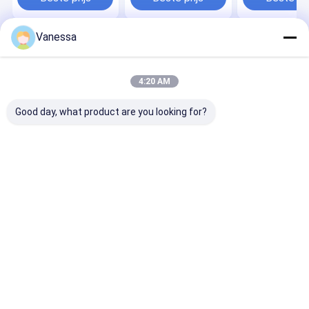
37226775479
Vanessa
Thuis
Ongeveer
Contacteer
Desktop
ons
ons
Site
Sitemap
Privacy Policy
4:20 AM
Kwaliteit
De Lentes van de luchtopschorting
China
Fabriek.Copyright © 2026 Guangzhou Viking Auto Parts Co., Ltd.. All
Good day, what product are you looking for?
Rights Reserved.
Thuis
Producten
Over ons