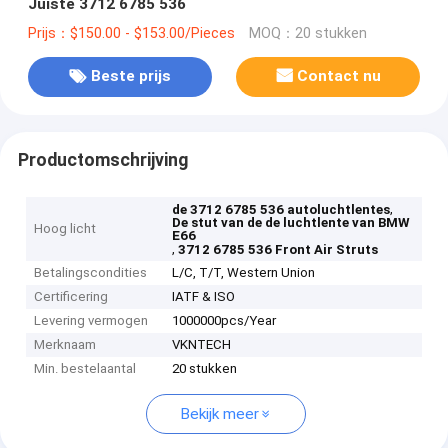
Juiste 3712 6785 536
Prijs：$150.00 - $153.00/Pieces
MOQ：20 stukken
Beste prijs
Contact nu
Productomschrijving
,
de 3712 6785 536 autoluchtlentes
De stut van de de luchtlente van BMW
Hoog licht
E66
,
3712 6785 536 Front Air Struts
Betalingscondities
L/C, T/T, Western Union
Certificering
IATF & ISO
Levering vermogen
1000000pcs/Year
Merknaam
VKNTECH
Min. bestelaantal
20 stukken
Bekijk meer