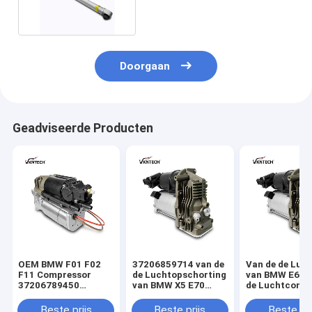
Doorgaan
Geadviseerde Producten
OEM BMW F01 F02
37206859714 van de
Van de de Luch
F11 Compressor
de Luchtopschorting
van BMW E61 v
37206789450
van BMW X5 E70
de Luchtcomp
37206864215 van de
Compressor
Pomp 372067
Luchtopschorting
37206789938
Vervanging
Beste prijs
Beste prijs
Beste pri